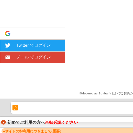
Google でログイン
Twitter でログイン
メール でログイン
※docomo au Softbank 
初めてご利用の方へ
※御必読ください
●サイトの御利用につきまして(重要）