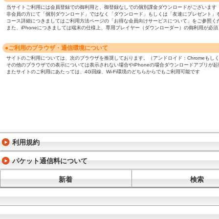
当サイトご利用には会員登録での御利用と、御登録なしでの個別課金ダウンロードがございます
非会員の方にて「個別ダウンロード」ではなく「ダウンロード」もしくは「友達にプレゼント」
コース詳細につきましてはご利用方法ページの「お得な会員向けサービスについて」をご参照く
また、iPhoneにつきましては端末の仕様上、専用プレイヤー（ダウンローダー）の御利用が
●ご利用のブラウザ・通信環境について
サイトのご利用については、次のブラウザを推奨しております。（アンドロイド：Chromeもしくは標準ブ
その他のブラウザでの表示については表示されない場合やiPhoneの場合ダウンロードアプリが
またサイトのご利用にあたっては、4G回線、Wi-Fi環境のどちらからでもご利用可能です
利用規約
パケット通信料について
新着
検索