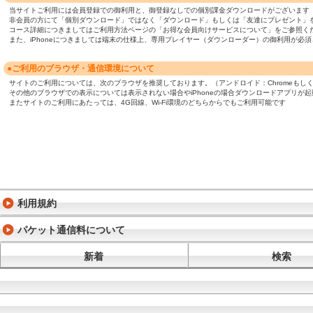
当サイトご利用には会員登録での御利用と、御登録なしでの個別課金ダウンロードがございます
非会員の方にて「個別ダウンロード」ではなく「ダウンロード」もしくは「友達にプレゼント」
コース詳細につきましてはご利用方法ページの「お得な会員向けサービスについて」をご参照く
また、iPhoneにつきましては端末の仕様上、専用プレイヤー（ダウンローダー）の御利用が
●ご利用のブラウザ・通信環境について
サイトのご利用については、次のブラウザを推奨しております。（アンドロイド：Chromeもしくは標準ブ
その他のブラウザでの表示については表示されない場合やiPhoneの場合ダウンロードアプリが
またサイトのご利用にあたっては、4G回線、Wi-Fi環境のどちらからでもご利用可能です
利用規約
パケット通信料について
新着
検索