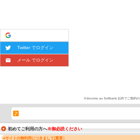
Google でログイン
Twitter でログイン
メール でログイン
※docomo au Softbank 
初めてご利用の方へ
※御必読ください
●サイトの御利用につきまして(重要）