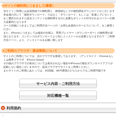
●サイトの御利用につきまして(重要）
当サイトご利用には会員登録での御利用と、御登録なしでの個別課金ダウンロードがございます
非会員の方にて「個別ダウンロード」ではなく「ダウンロード」もしくは「友達にプレゼント」
をご選択されますと該当コンテンツを御利用するのに必要なポイントが付与されるコースへの御
入会案内となります
コース詳細につきましてはご利用方法ページの「お得な会員向けサービスについて」をご参照く
ださい
また、iPhoneにつきましては端末の仕様上、専用プレイヤー（ダウンローダー）の御利用が必
須となります、コンテンツのダウンロードより先にインストールが必要となりますので「ご利用
方法ページ」より、インストールをお願い致します
●ご利用のブラウザ・通信環境について
サイトのご利用については、次のブラウザを推奨しております。（アンドロイド：Chromeもし
くは標準ブラウザ iPhone:Safari)
その他のブラウザでの表示については表示されない場合やiPhoneの場合ダウンロードアプリが
起動しない場合ございますので、該当ブラウザでサイトをご利用ください。
またサイトのご利用にあたっては、4G回線、Wi-Fi環境のどちらからでもご利用可能です
サービス内容・ご利用方法
対応機種一覧
利用規約