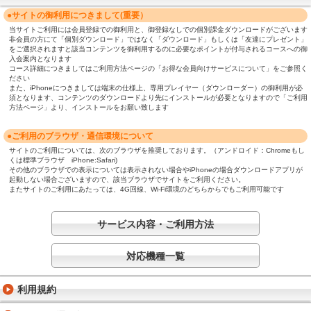
●サイトの御利用につきまして(重要）
当サイトご利用には会員登録での御利用と、御登録なしでの個別課金ダウンロードがございます
非会員の方にて「個別ダウンロード」ではなく「ダウンロード」もしくは「友達にプレゼント」
をご選択されますと該当コンテンツを御利用するのに必要なポイントが付与されるコースへの御
入会案内となります
コース詳細につきましてはご利用方法ページの「お得な会員向けサービスについて」をご参照く
ださい
また、iPhoneにつきましては端末の仕様上、専用プレイヤー（ダウンローダー）の御利用が必
須となります、コンテンツのダウンロードより先にインストールが必要となりますので「ご利用
方法ページ」より、インストールをお願い致します
●ご利用のブラウザ・通信環境について
サイトのご利用については、次のブラウザを推奨しております。（アンドロイド：Chromeもし
くは標準ブラウザ iPhone:Safari)
その他のブラウザでの表示については表示されない場合やiPhoneの場合ダウンロードアプリが
起動しない場合ございますので、該当ブラウザでサイトをご利用ください。
またサイトのご利用にあたっては、4G回線、Wi-Fi環境のどちらからでもご利用可能です
サービス内容・ご利用方法
対応機種一覧
利用規約