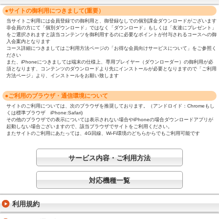
●サイトの御利用につきまして(重要）
当サイトご利用には会員登録での御利用と、御登録なしでの個別課金ダウンロードがございます
非会員の方にて「個別ダウンロード」ではなく「ダウンロード」もしくは「友達にプレゼント」
をご選択されますと該当コンテンツを御利用するのに必要なポイントが付与されるコースへの御
入会案内となります
コース詳細につきましてはご利用方法ページの「お得な会員向けサービスについて」をご参照く
ださい
また、iPhoneにつきましては端末の仕様上、専用プレイヤー（ダウンローダー）の御利用が必
須となります、コンテンツのダウンロードより先にインストールが必要となりますので「ご利用
方法ページ」より、インストールをお願い致します
●ご利用のブラウザ・通信環境について
サイトのご利用については、次のブラウザを推奨しております。（アンドロイド：Chromeもし
くは標準ブラウザ iPhone:Safari)
その他のブラウザでの表示については表示されない場合やiPhoneの場合ダウンロードアプリが
起動しない場合ございますので、該当ブラウザでサイトをご利用ください。
またサイトのご利用にあたっては、4G回線、Wi-Fi環境のどちらからでもご利用可能です
サービス内容・ご利用方法
対応機種一覧
利用規約