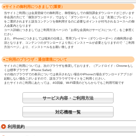
●サイトの御利用につきまして(重要）
当サイトご利用には会員登録での御利用と、御登録なしでの個別課金ダウンロードがございます
非会員の方にて「個別ダウンロード」ではなく「ダウンロード」もしくは「友達にプレゼント」
をご選択されますと該当コンテンツを御利用するのに必要なポイントが付与されるコースへの御
入会案内となります
コース詳細につきましてはご利用方法ページの「お得な会員向けサービスについて」をご参照く
ださい
また、iPhoneにつきましては端末の仕様上、専用プレイヤー（ダウンローダー）の御利用が必
須となります、コンテンツのダウンロードより先にインストールが必要となりますので「ご利用
方法ページ」より、インストールをお願い致します
●ご利用のブラウザ・通信環境について
サイトのご利用については、次のブラウザを推奨しております。（アンドロイド：Chromeもし
くは標準ブラウザ iPhone:Safari)
その他のブラウザでの表示については表示されない場合やiPhoneの場合ダウンロードアプリが
起動しない場合ございますので、該当ブラウザでサイトをご利用ください。
またサイトのご利用にあたっては、4G回線、Wi-Fi環境のどちらからでもご利用可能です
サービス内容・ご利用方法
対応機種一覧
利用規約