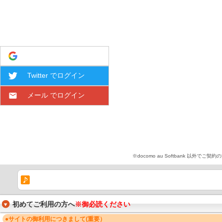
Google でログイン
Twitter でログイン
メール でログイン
※docomo au Softbank 
初めてご利用の方へ
※御必読ください
●サイトの御利用につきまして(重要）