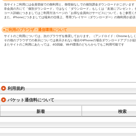
当サイトご利用には会員登録での御利用と、御登録なしでの個別課金ダウンロードがございます
非会員の方にて「個別ダウンロード」ではなく「ダウンロード」もしくは「友達にプレゼント」
コース詳細につきましてはご利用方法ページの「お得な会員向けサービスについて」をご参照く
また、iPhoneにつきましては端末の仕様上、専用プレイヤー（ダウンローダー）の御利用が
●ご利用のブラウザ・通信環境について
サイトのご利用については、次のブラウザを推奨しております。（アンドロイド：Chromeもしくは標準ブ
その他のブラウザでの表示については表示されない場合やiPhoneの場合ダウンロードアプリが
またサイトのご利用にあたっては、4G回線、Wi-Fi環境のどちらからでもご利用可能です
利用規約
パケット通信料について
新着
検索