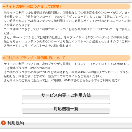
●サイトの御利用につきまして(重要）
当サイトご利用には会員登録での御利用と、御登録なしでの個別課金ダウンロードがございます
非会員の方にて「個別ダウンロード」ではなく「ダウンロード」もしくは「友達にプレゼント」
をご選択されますと該当コンテンツを御利用するのに必要なポイントが付与されるコースへの御
入会案内となります
コース詳細につきましてはご利用方法ページの「お得な会員向けサービスについて」をご参照く
ださい
また、iPhoneにつきましては端末の仕様上、専用プレイヤー（ダウンローダー）の御利用が必
須となります、コンテンツのダウンロードより先にインストールが必要となりますので「ご利用
方法ページ」より、インストールをお願い致します
●ご利用のブラウザ・通信環境について
サイトのご利用については、次のブラウザを推奨しております。（アンドロイド：Chromeもし
くは標準ブラウザ iPhone:Safari)
その他のブラウザでの表示については表示されない場合やiPhoneの場合ダウンロードアプリが
起動しない場合ございますので、該当ブラウザでサイトをご利用ください。
またサイトのご利用にあたっては、4G回線、Wi-Fi環境のどちらからでもご利用可能です
サービス内容・ご利用方法
対応機種一覧
利用規約