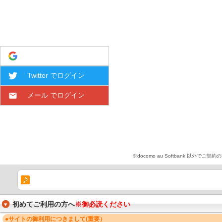
Google でログイン
Twitter でログイン
メール でログイン
※docomo au Softbank 
初めてご利用の方へ
※御必読ください
●サイトの御利用につきまして(重要）