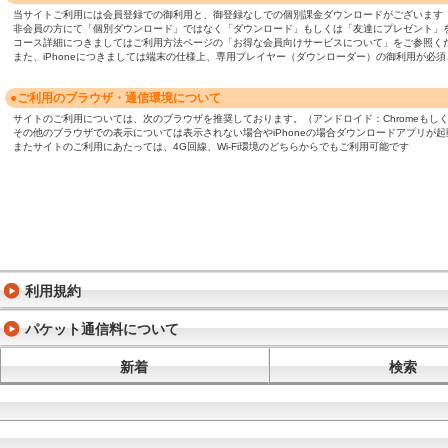
当サイトご利用には会員登録での御利用と、御登録なしでの個別課金ダウンロードがございます
非会員の方にて「個別ダウンロード」ではなく「ダウンロード」もしくは「友達にプレゼント」
コース詳細につきましてはご利用方法ページの「お得な会員向けサービスについて」をご参照く
また、iPhoneにつきましては端末の仕様上、専用プレイヤー（ダウンローダー）の御利用が
●ご利用のブラウザ・通信環境について
サイトのご利用については、次のブラウザを推奨しております。（アンドロイド：Chromeもしくは標準ブ
その他のブラウザでの表示については表示されない場合やiPhoneの場合ダウンロードアプリが
またサイトのご利用にあたっては、4G回線、Wi-Fi環境のどちらからでもご利用可能です
利用規約
パケット通信料について
新着
検索