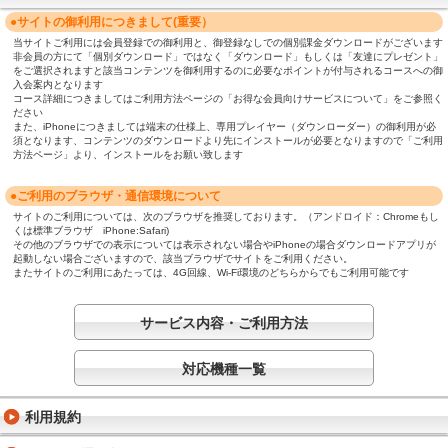
●サイトの御利用につきまして(重要）
当サイトご利用には会員登録での御利用と、御登録なしでの個別課金ダウンロードがございます
非会員の方にて「個別ダウンロード」ではなく「ダウンロード」もしくは「友達にプレゼント」
をご選択されますと該当コンテンツを御利用するのに必要なポイントが付与されるコースへの御
入会案内となります
コース詳細につきましてはご利用方法ページの「お得な会員向けサービスについて」をご参照く
ださい
また、iPhoneにつきましては端末の仕様上、専用プレイヤー（ダウンローダー）の御利用が必
須となります、コンテンツのダウンロードより先にインストールが必要となりますので「ご利用
方法ページ」より、インストールをお願い致します
●ご利用のブラウザ・通信環境について
サイトのご利用については、次のブラウザを推奨しております。（アンドロイド：Chromeもし
くは標準ブラウザ iPhone:Safari)
その他のブラウザでの表示については表示されない場合やiPhoneの場合ダウンロードアプリが
起動しない場合ございますので、該当ブラウザでサイトをご利用ください。
またサイトのご利用にあたっては、4G回線、Wi-Fi環境のどちらからでもご利用可能です
サービス内容・ご利用方法
対応機種一覧
利用規約