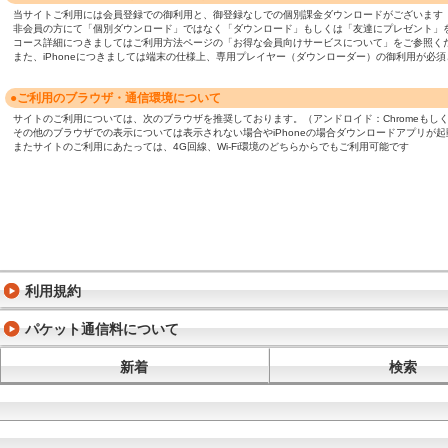
当サイトご利用には会員登録での御利用と、御登録なしでの個別課金ダウンロードがございます
非会員の方にて「個別ダウンロード」ではなく「ダウンロード」もしくは「友達にプレゼント」
コース詳細につきましてはご利用方法ページの「お得な会員向けサービスについて」をご参照く
また、iPhoneにつきましては端末の仕様上、専用プレイヤー（ダウンローダー）の御利用が
●ご利用のブラウザ・通信環境について
サイトのご利用については、次のブラウザを推奨しております。（アンドロイド：Chromeもしくは標準ブ
その他のブラウザでの表示については表示されない場合やiPhoneの場合ダウンロードアプリが
またサイトのご利用にあたっては、4G回線、Wi-Fi環境のどちらからでもご利用可能です
利用規約
パケット通信料について
新着
検索