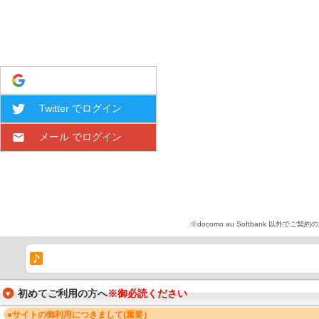
Google でログイン
Twitter でログイン
メール でログイン
※docomo au Softbank 
初めてご利用の方へ
※御必読ください
●サイトの御利用につきまして(重要）