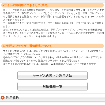
●サイトの御利用につきまして(重要）
当サイトご利用には会員登録での御利用と、御登録なしでの個別課金ダウンロードがございます
非会員の方にて「個別ダウンロード」ではなく「ダウンロード」もしくは「友達にプレゼント」
をご選択されますと該当コンテンツを御利用するのに必要なポイントが付与されるコースへの御
入会案内となります
コース詳細につきましてはご利用方法ページの「お得な会員向けサービスについて」をご参照く
ださい
また、iPhoneにつきましては端末の仕様上、専用プレイヤー（ダウンローダー）の御利用が必
須となります、コンテンツのダウンロードより先にインストールが必要となりますので「ご利用
方法ページ」より、インストールをお願い致します
●ご利用のブラウザ・通信環境について
サイトのご利用については、次のブラウザを推奨しております。（アンドロイド：Chromeもし
くは標準ブラウザ iPhone:Safari)
その他のブラウザでの表示については表示されない場合やiPhoneの場合ダウンロードアプリが
起動しない場合ございますので、該当ブラウザでサイトをご利用ください。
またサイトのご利用にあたっては、4G回線、Wi-Fi環境のどちらからでもご利用可能です
サービス内容・ご利用方法
対応機種一覧
利用規約