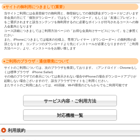
●サイトの御利用につきまして(重要）
当サイトご利用には会員登録での御利用と、御登録なしでの個別課金ダウンロードがございます
非会員の方にて「個別ダウンロード」ではなく「ダウンロード」もしくは「友達にプレゼント」
をご選択されますと該当コンテンツを御利用するのに必要なポイントが付与されるコースへの御
入会案内となります
コース詳細につきましてはご利用方法ページの「お得な会員向けサービスについて」をご参照く
ださい
また、iPhoneにつきましては端末の仕様上、専用プレイヤー（ダウンローダー）の御利用が必
須となります、コンテンツのダウンロードより先にインストールが必要となりますので「ご利用
方法ページ」より、インストールをお願い致します
●ご利用のブラウザ・通信環境について
サイトのご利用については、次のブラウザを推奨しております。（アンドロイド：Chromeもし
くは標準ブラウザ iPhone:Safari)
その他のブラウザでの表示については表示されない場合やiPhoneの場合ダウンロードアプリが
起動しない場合ございますので、該当ブラウザでサイトをご利用ください。
またサイトのご利用にあたっては、4G回線、Wi-Fi環境のどちらからでもご利用可能です
サービス内容・ご利用方法
対応機種一覧
利用規約