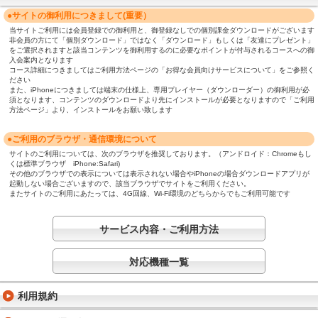
●サイトの御利用につきまして(重要）
当サイトご利用には会員登録での御利用と、御登録なしでの個別課金ダウンロードがございます
非会員の方にて「個別ダウンロード」ではなく「ダウンロード」もしくは「友達にプレゼント」
をご選択されますと該当コンテンツを御利用するのに必要なポイントが付与されるコースへの御
入会案内となります
コース詳細につきましてはご利用方法ページの「お得な会員向けサービスについて」をご参照く
ださい
また、iPhoneにつきましては端末の仕様上、専用プレイヤー（ダウンローダー）の御利用が必
須となります、コンテンツのダウンロードより先にインストールが必要となりますので「ご利用
方法ページ」より、インストールをお願い致します
●ご利用のブラウザ・通信環境について
サイトのご利用については、次のブラウザを推奨しております。（アンドロイド：Chromeもし
くは標準ブラウザ iPhone:Safari)
その他のブラウザでの表示については表示されない場合やiPhoneの場合ダウンロードアプリが
起動しない場合ございますので、該当ブラウザでサイトをご利用ください。
またサイトのご利用にあたっては、4G回線、Wi-Fi環境のどちらからでもご利用可能です
サービス内容・ご利用方法
対応機種一覧
利用規約