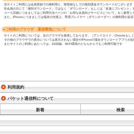
当サイトご利用には会員登録での御利用と、御登録なしでの個別課金ダウンロードがございます
非会員の方にて「個別ダウンロード」ではなく「ダウンロード」もしくは「友達にプレゼント」
コース詳細につきましてはご利用方法ページの「お得な会員向けサービスについて」をご参照く
また、iPhoneにつきましては端末の仕様上、専用プレイヤー（ダウンローダー）の御利用が
●ご利用のブラウザ・通信環境について
サイトのご利用については、次のブラウザを推奨しております。（アンドロイド：Chromeもしくは標準ブ
その他のブラウザでの表示については表示されない場合やiPhoneの場合ダウンロードアプリが
またサイトのご利用にあたっては、4G回線、Wi-Fi環境のどちらからでもご利用可能です
利用規約
パケット通信料について
新着
検索