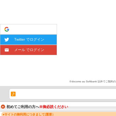
Google でログイン
Twitter でログイン
メール でログイン
※docomo au Softbank 
初めてご利用の方へ
※御必読ください
●サイトの御利用につきまして(重要）