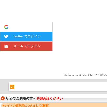
Google でログイン
Twitter でログイン
メール でログイン
※docomo au Softbank 
初めてご利用の方へ
※御必読ください
●サイトの御利用につきまして(重要）