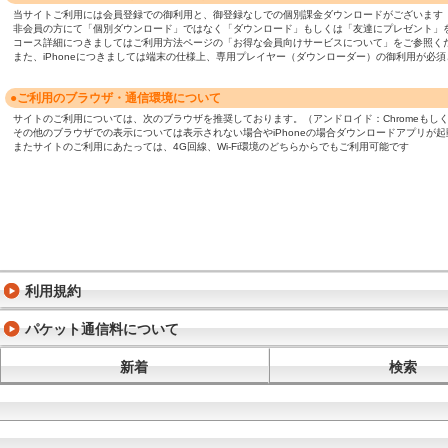
当サイトご利用には会員登録での御利用と、御登録なしでの個別課金ダウンロードがございます
非会員の方にて「個別ダウンロード」ではなく「ダウンロード」もしくは「友達にプレゼント」
コース詳細につきましてはご利用方法ページの「お得な会員向けサービスについて」をご参照く
また、iPhoneにつきましては端末の仕様上、専用プレイヤー（ダウンローダー）の御利用が
●ご利用のブラウザ・通信環境について
サイトのご利用については、次のブラウザを推奨しております。（アンドロイド：Chromeもしくは標準ブ
その他のブラウザでの表示については表示されない場合やiPhoneの場合ダウンロードアプリが
またサイトのご利用にあたっては、4G回線、Wi-Fi環境のどちらからでもご利用可能です
利用規約
パケット通信料について
新着
検索