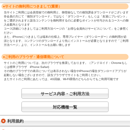
●サイトの御利用につきまして(重要）
当サイトご利用には会員登録での御利用と、御登録なしでの個別課金ダウンロードがございます
非会員の方にて「個別ダウンロード」ではなく「ダウンロード」もしくは「友達にプレゼント」
をご選択されますと該当コンテンツを御利用するのに必要なポイントが付与されるコースへの御
入会案内となります
コース詳細につきましてはご利用方法ページの「お得な会員向けサービスについて」をご参照く
ださい
また、iPhoneにつきましては端末の仕様上、専用プレイヤー（ダウンローダー）の御利用が必
須となります、コンテンツのダウンロードより先にインストールが必要となりますので「ご利用
方法ページ」より、インストールをお願い致します
●ご利用のブラウザ・通信環境について
サイトのご利用については、次のブラウザを推奨しております。（アンドロイド：Chromeもし
くは標準ブラウザ iPhone:Safari)
その他のブラウザでの表示については表示されない場合やiPhoneの場合ダウンロードアプリが
起動しない場合ございますので、該当ブラウザでサイトをご利用ください。
またサイトのご利用にあたっては、4G回線、Wi-Fi環境のどちらからでもご利用可能です
サービス内容・ご利用方法
対応機種一覧
利用規約