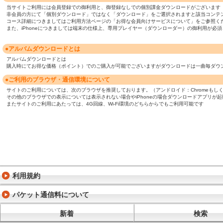
当サイトご利用には会員登録での御利用と、御登録なしでの個別課金ダウンロードがございます
非会員の方にて「個別ダウンロード」ではなく「ダウンロード」をご選択されますと該当コンテ
コース詳細につきましてはご利用方法ページの「お得な会員向けサービスについて」をご参照く
また、iPhoneにつきましては端末の仕様上、専用プレイヤー（ダウンローダー）の御利用が
●アルバムダウンロードとは
アルバムダウンロードとは
購入時にてお得な価格（ポイント）でのご購入が可能でございますがダウンロードは一曲毎ダウ
●ご利用のブラウザ・通信環境について
サイトのご利用については、次のブラウザを推奨しております。（アンドロイド：Chromeもしくは標準ブ
その他のブラウザでの表示については表示されない場合やiPhoneの場合ダウンロードアプリが
またサイトのご利用にあたっては、4G回線、Wi-Fi環境のどちらからでもご利用可能です
利用規約
パケット通信料について
新着
検索