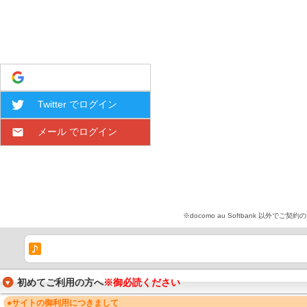
Google でログイン
Twitter でログイン
メール でログイン
※docomo au Softbank 
初めてご利用の方へ
※御必読ください
●サイトの御利用につきまして