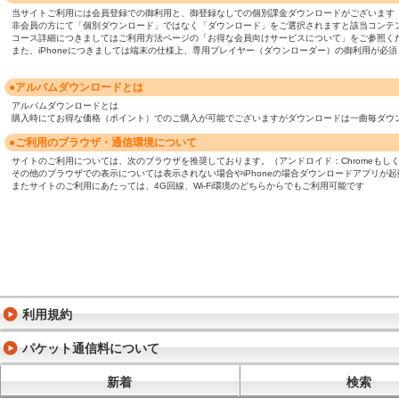
当サイトご利用には会員登録での御利用と、御登録なしでの個別課金ダウンロードがございます
非会員の方にて「個別ダウンロード」ではなく「ダウンロード」をご選択されますと該当コンテ
コース詳細につきましてはご利用方法ページの「お得な会員向けサービスについて」をご参照く
また、iPhoneにつきましては端末の仕様上、専用プレイヤー（ダウンローダー）の御利用が
●アルバムダウンロードとは
アルバムダウンロードとは
購入時にてお得な価格（ポイント）でのご購入が可能でございますがダウンロードは一曲毎ダウ
●ご利用のブラウザ・通信環境について
サイトのご利用については、次のブラウザを推奨しております。（アンドロイド：Chromeもしくは標準ブ
その他のブラウザでの表示については表示されない場合やiPhoneの場合ダウンロードアプリが
またサイトのご利用にあたっては、4G回線、Wi-Fi環境のどちらからでもご利用可能です
利用規約
パケット通信料について
新着
検索