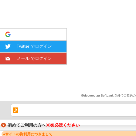
Google でログイン
Twitter でログイン
メール でログイン
※docomo au Softbank 
初めてご利用の方へ
※御必読ください
●サイトの御利用につきまして