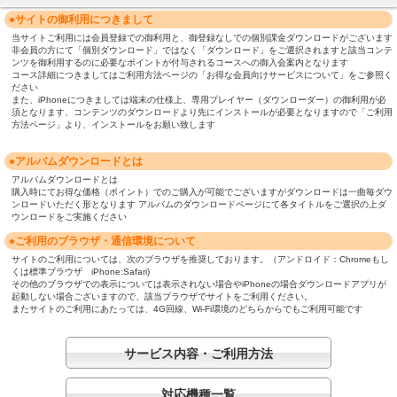
●サイトの御利用につきまして
当サイトご利用には会員登録での御利用と、御登録なしでの個別課金ダウンロードがございます
非会員の方にて「個別ダウンロード」ではなく「ダウンロード」をご選択されますと該当コンテ
ンツを御利用するのに必要なポイントが付与されるコースへの御入会案内となります
コース詳細につきましてはご利用方法ページの「お得な会員向けサービスについて」をご参照く
ださい
また、iPhoneにつきましては端末の仕様上、専用プレイヤー（ダウンローダー）の御利用が必
須となります、コンテンツのダウンロードより先にインストールが必要となりますので「ご利用
方法ページ」より、インストールをお願い致します
●アルバムダウンロードとは
アルバムダウンロードとは
購入時にてお得な価格（ポイント）でのご購入が可能でございますがダウンロードは一曲毎ダウ
ンロードいただく形となります アルバムのダウンロードページにて各タイトルをご選択の上ダ
ウンロードをご実施ください
●ご利用のブラウザ・通信環境について
サイトのご利用については、次のブラウザを推奨しております。（アンドロイド：Chromeもし
くは標準ブラウザ iPhone:Safari)
その他のブラウザでの表示については表示されない場合やiPhoneの場合ダウンロードアプリが
起動しない場合ございますので、該当ブラウザでサイトをご利用ください。
またサイトのご利用にあたっては、4G回線、Wi-Fi環境のどちらからでもご利用可能です
サービス内容・ご利用方法
対応機種一覧