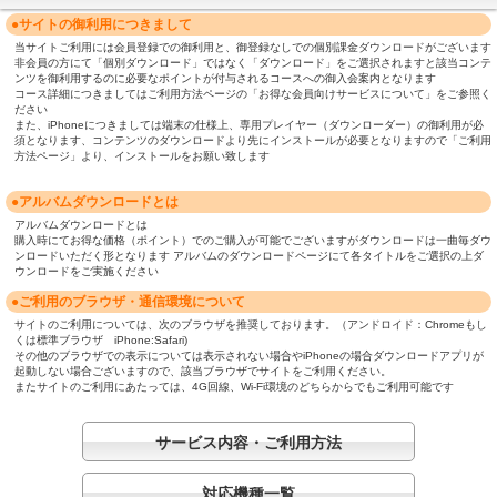
●サイトの御利用につきまして
当サイトご利用には会員登録での御利用と、御登録なしでの個別課金ダウンロードがございます
非会員の方にて「個別ダウンロード」ではなく「ダウンロード」をご選択されますと該当コンテ
ンツを御利用するのに必要なポイントが付与されるコースへの御入会案内となります
コース詳細につきましてはご利用方法ページの「お得な会員向けサービスについて」をご参照く
ださい
また、iPhoneにつきましては端末の仕様上、専用プレイヤー（ダウンローダー）の御利用が必
須となります、コンテンツのダウンロードより先にインストールが必要となりますので「ご利用
方法ページ」より、インストールをお願い致します
●アルバムダウンロードとは
アルバムダウンロードとは
購入時にてお得な価格（ポイント）でのご購入が可能でございますがダウンロードは一曲毎ダウ
ンロードいただく形となります アルバムのダウンロードページにて各タイトルをご選択の上ダ
ウンロードをご実施ください
●ご利用のブラウザ・通信環境について
サイトのご利用については、次のブラウザを推奨しております。（アンドロイド：Chromeもし
くは標準ブラウザ iPhone:Safari)
その他のブラウザでの表示については表示されない場合やiPhoneの場合ダウンロードアプリが
起動しない場合ございますので、該当ブラウザでサイトをご利用ください。
またサイトのご利用にあたっては、4G回線、Wi-Fi環境のどちらからでもご利用可能です
サービス内容・ご利用方法
対応機種一覧