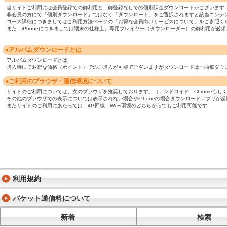
当サイトご利用には会員登録での御利用と、御登録なしでの個別課金ダウンロードがございます
非会員の方にて「個別ダウンロード」ではなく「ダウンロード」をご選択されますと該当コンテ
コース詳細につきましてはご利用方法ページの「お得な会員向けサービスについて」をご参照く
また、iPhoneにつきましては端末の仕様上、専用プレイヤー（ダウンローダー）の御利用が
●アルバムダウンロードとは
アルバムダウンロードとは
購入時にてお得な価格（ポイント）でのご購入が可能でございますがダウンロードは一曲毎ダウ
●ご利用のブラウザ・通信環境について
サイトのご利用については、次のブラウザを推奨しております。（アンドロイド：Chromeもしくは標準ブ
その他のブラウザでの表示については表示されない場合やiPhoneの場合ダウンロードアプリが
またサイトのご利用にあたっては、4G回線、Wi-Fi環境のどちらからでもご利用可能です
利用規約
パケット通信料について
新着
検索