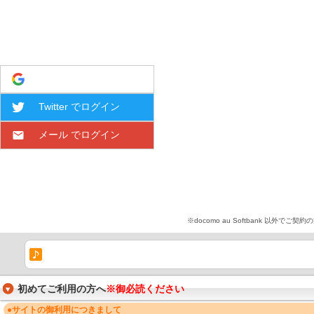
Google でログイン
Twitter でログイン
メール でログイン
※docomo au Softbank 
初めてご利用の方へ
※御必読ください
●サイトの御利用につきまして