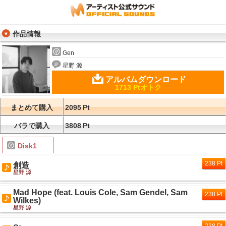
作品情報
Gen
星野 源
アルバムダウンロード
1713 Ptオトク
まとめて購入
2095
Pt
バラで購入
3808
Pt
Disk1
238 Pt
創造
星野 源
Mad Hope (feat. Louis Cole, Sam Gendel, Sam
238 Pt
Wilkes)
星野 源