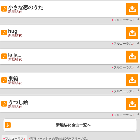
小さな恋のうた
新垣結衣
●
フルコーラス
♪
┛
hug
新垣結衣
●
フルコーラス
♪
┛
la la...
新垣結衣
●
フルコーラス
♪
┛
巣箱
新垣結衣
●
フルコーラス
♪
┛
うつし絵
新垣結衣
●
フルコーラス
♪
┛
新垣結衣 全曲一覧へ
●
フルコーラス
♪
♪
音符マーク付きの楽曲はDRMフリーの為、