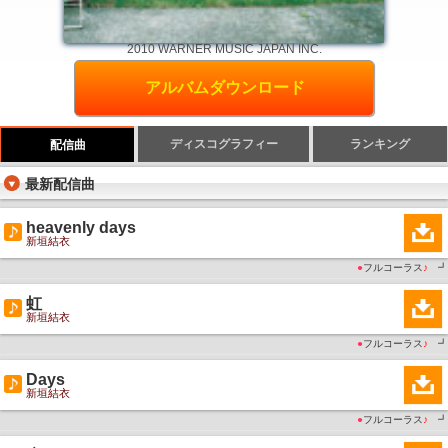
2010 WARNER MUSIC JAPAN INC.
アルバムダウンロード
ディスコグラフィー
ランキング
配信曲
最新配信曲
heavenly days
新垣結衣
●
フルコーラス
♪
┛
虹
新垣結衣
●
フルコーラス
♪
┛
Days
新垣結衣
●
フルコーラス
♪
┛