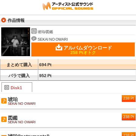
作品情報
琥珀/図鑑
SEKAI NO OWARI
アルバムダウンロード
258 Ptオトク
まとめて購入
694
Pt
バラで購入
952
Pt
Disk1
238 Pt
琥珀
SEKAI NO OWARI
238 Pt
図鑑
SEKAI NO OWARI
238 Pt