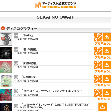
SEKAI NO OWARI
ディスコグラフィー
「Stella」
SEKAI NO OWARI
「琥珀/図鑑」
SEKAI NO OWARI
「図鑑/琥珀」
SEKAI NO OWARI
「Nautilus」
SEKAI NO OWARI
「ターコイズ／サラバ／バタフライエフェクト」
SEKAI NO OWARI
「スターライトパレード -CAN'T SLEEP FANTASY
NIGHT Version-」