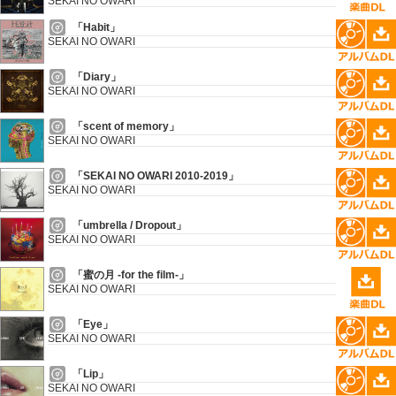
SEKAI NO OWARI
「Habit」
SEKAI NO OWARI
「Diary」
SEKAI NO OWARI
「scent of memory」
SEKAI NO OWARI
「SEKAI NO OWARI 2010-2019」
SEKAI NO OWARI
「umbrella / Dropout」
SEKAI NO OWARI
「蜜の月 -for the film-」
SEKAI NO OWARI
「Eye」
SEKAI NO OWARI
「Lip」
SEKAI NO OWARI