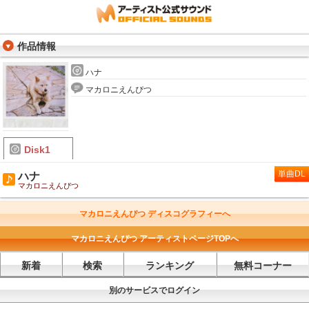
作品情報
ハナ
マカロニえんぴつ
Disk1
単曲DL
ハナ
マカロニえんぴつ
マカロニえんぴつ ディスコグラフィーへ
マカロニえんぴつ アーティストページTOPへ
新着
検索
ランキング
無料コーナー
別のサービスでログイン