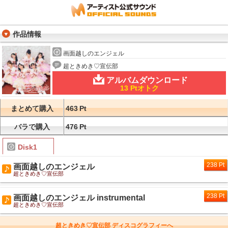
作品情報
画面越しのエンジェル
超ときめき♡宣伝部
アルバムダウンロード
13 Ptオトク
まとめて購入
463
Pt
バラで購入
476
Pt
Disk1
238 Pt
画面越しのエンジェル
超ときめき♡宣伝部
238 Pt
画面越しのエンジェル instrumental
超ときめき♡宣伝部
超ときめき♡宣伝部 ディスコグラフィーへ