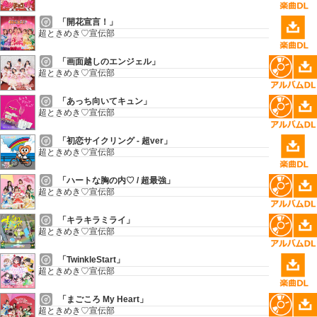
「開花宣言！」
超ときめき♡宣伝部
「画面越しのエンジェル」
超ときめき♡宣伝部
「あっち向いてキュン」
超ときめき♡宣伝部
「初恋サイクリング - 超ver」
超ときめき♡宣伝部
「ハートな胸の内♡ / 超最強」
超ときめき♡宣伝部
「キラキラミライ」
超ときめき♡宣伝部
「TwinkleStart」
超ときめき♡宣伝部
「まごころ My Heart」
超ときめき♡宣伝部