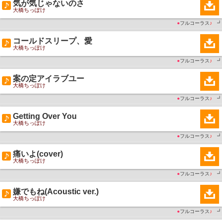
気が気じゃないのさ
大橋ちっぽけ
●
フルコーラス
♪
┛
コールドスリープ、愛
大橋ちっぽけ
●
フルコーラス
♪
┛
案の定アイラブユー
大橋ちっぽけ
●
フルコーラス
♪
┛
Getting Over You
大橋ちっぽけ
●
フルコーラス
♪
┛
痛いよ(cover)
大橋ちっぽけ
●
フルコーラス
♪
┛
嫌でもね(Acoustic ver.)
大橋ちっぽけ
●
フルコーラス
♪
┛