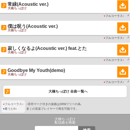
常緑(Acoustic ver.)
大橋ちっぽけ
●
フルコーラス
♪
┛
僕は呪う(Acoustic ver.)
大橋ちっぽけ
●
フルコーラス
♪
┛
寂しくなるよ(Acoustic ver.) feat.とた
大橋ちっぽけ
●
フルコーラス
♪
┛
Goodbye My Youth(demo)
大橋ちっぽけ
●
フルコーラス
♪
┛
大橋ちっぽけ 全曲一覧へ
●
フルコーラス
♪
♪
音符マーク付きの楽曲はDRMフリーの為、
●
着うた®
♪
多くの音楽プレイヤーで再生可能です。
大橋ちっぽけ
配信曲を検索