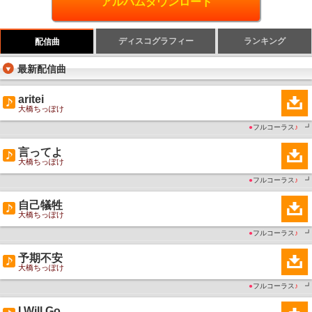
アルバムダウンロード
ディスコグラフィー
ランキング
配信曲
最新配信曲
aritei
大橋ちっぽけ
●
フルコーラス
♪
┛
言ってよ
大橋ちっぽけ
●
フルコーラス
♪
┛
自己犠牲
大橋ちっぽけ
●
フルコーラス
♪
┛
予期不安
大橋ちっぽけ
●
フルコーラス
♪
┛
I Will Go