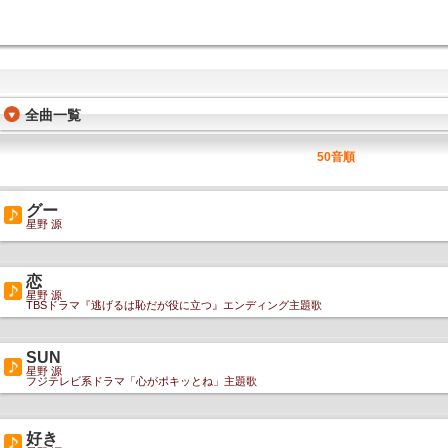
全曲一覧
50音順
グー
星野 源
恋
星野 源
TBSドラマ『逃げるは恥だが役に立つ』エンディング主題歌
SUN
星野 源
フジテレビ系ドラマ「心がポキッとね」主題歌
好き