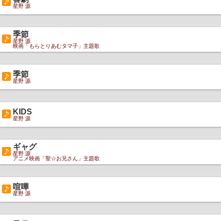
星野 源
季節
星野 源
映画「もらとりあむタマ子」主題歌
季節
星野 源
KIDS
星野 源
ギャグ
星野 源
アニメ映画「聖☆お兄さん」主題歌
喧嘩
星野 源