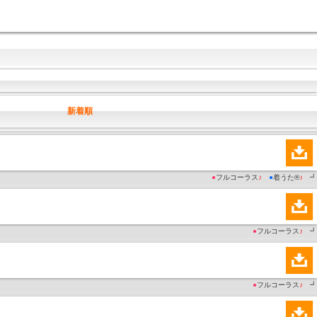
新着順
●
フルコーラス
♪
●
着うた®
♪
┛
●
フルコーラス
♪
┛
●
フルコーラス
♪
┛