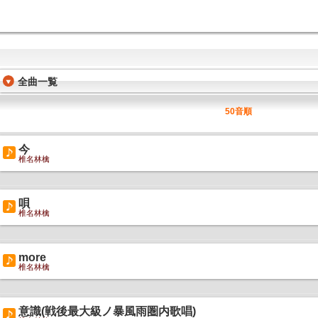
全曲一覧
50音順
今
椎名林檎
唄
椎名林檎
more
椎名林檎
意識(戦後最大級ノ暴風雨圏内歌唱)