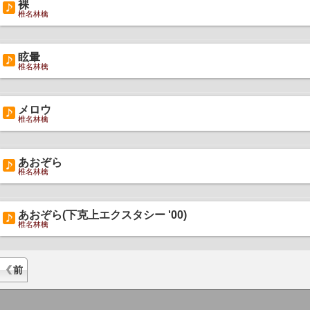
裸
椎名林檎
眩暈
椎名林檎
メロウ
椎名林檎
あおぞら
椎名林檎
あおぞら(下克上エクスタシー '00)
椎名林檎
前