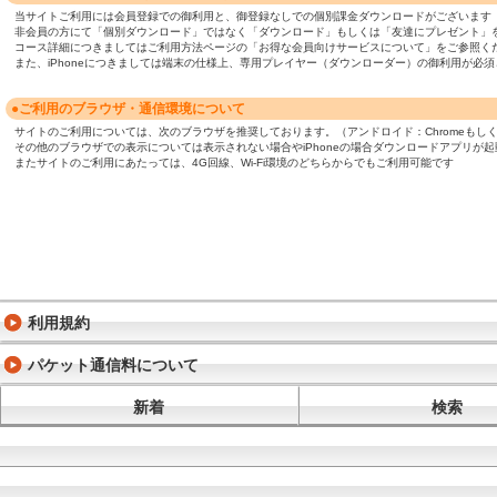
当サイトご利用には会員登録での御利用と、御登録なしでの個別課金ダウンロードがございます
非会員の方にて「個別ダウンロード」ではなく「ダウンロード」もしくは「友達にプレゼント」
コース詳細につきましてはご利用方法ページの「お得な会員向けサービスについて」をご参照く
また、iPhoneにつきましては端末の仕様上、専用プレイヤー（ダウンローダー）の御利用が
●ご利用のブラウザ・通信環境について
サイトのご利用については、次のブラウザを推奨しております。（アンドロイド：Chromeもしくは標準ブ
その他のブラウザでの表示については表示されない場合やiPhoneの場合ダウンロードアプリが
またサイトのご利用にあたっては、4G回線、Wi-Fi環境のどちらからでもご利用可能です
利用規約
パケット通信料について
新着
検索