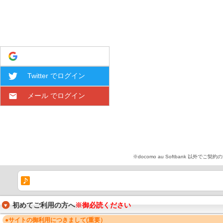
Google でログイン
Twitter でログイン
メール でログイン
※docomo au Softbank 
初めてご利用の方へ
※御必読ください
●サイトの御利用につきまして(重要）