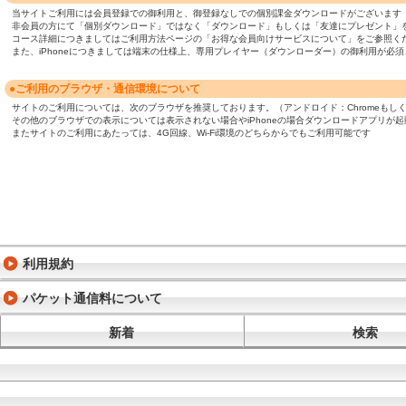
当サイトご利用には会員登録での御利用と、御登録なしでの個別課金ダウンロードがございます
非会員の方にて「個別ダウンロード」ではなく「ダウンロード」もしくは「友達にプレゼント」
コース詳細につきましてはご利用方法ページの「お得な会員向けサービスについて」をご参照く
また、iPhoneにつきましては端末の仕様上、専用プレイヤー（ダウンローダー）の御利用が
●ご利用のブラウザ・通信環境について
サイトのご利用については、次のブラウザを推奨しております。（アンドロイド：Chromeもしくは標準ブ
その他のブラウザでの表示については表示されない場合やiPhoneの場合ダウンロードアプリが
またサイトのご利用にあたっては、4G回線、Wi-Fi環境のどちらからでもご利用可能です
利用規約
パケット通信料について
新着
検索