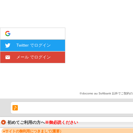
Google でログイン
Twitter でログイン
メール でログイン
※docomo au Softbank 
初めてご利用の方へ
※御必読ください
●サイトの御利用につきまして(重要）