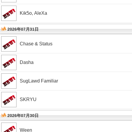
Kik5o, AleXa
2026年07月31日
Chase & Status
Dasha
SugLawd Familiar
SKRYU
2026年07月30日
Ween