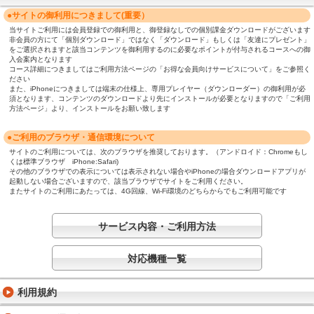
●サイトの御利用につきまして(重要）
当サイトご利用には会員登録での御利用と、御登録なしでの個別課金ダウンロードがございます
非会員の方にて「個別ダウンロード」ではなく「ダウンロード」もしくは「友達にプレゼント」
をご選択されますと該当コンテンツを御利用するのに必要なポイントが付与されるコースへの御
入会案内となります
コース詳細につきましてはご利用方法ページの「お得な会員向けサービスについて」をご参照く
ださい
また、iPhoneにつきましては端末の仕様上、専用プレイヤー（ダウンローダー）の御利用が必
須となります、コンテンツのダウンロードより先にインストールが必要となりますので「ご利用
方法ページ」より、インストールをお願い致します
●ご利用のブラウザ・通信環境について
サイトのご利用については、次のブラウザを推奨しております。（アンドロイド：Chromeもし
くは標準ブラウザ iPhone:Safari)
その他のブラウザでの表示については表示されない場合やiPhoneの場合ダウンロードアプリが
起動しない場合ございますので、該当ブラウザでサイトをご利用ください。
またサイトのご利用にあたっては、4G回線、Wi-Fi環境のどちらからでもご利用可能です
サービス内容・ご利用方法
対応機種一覧
利用規約