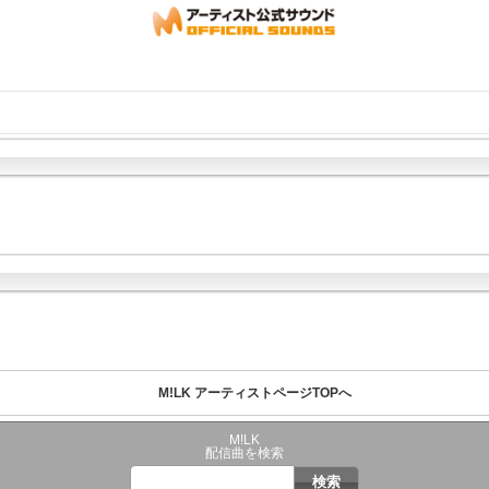
M!LK アーティストページTOPへ
M!LK
配信曲を検索