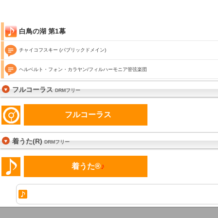
白鳥の湖 第1幕
チャイコフスキー (パブリックドメイン)
ヘルベルト・フォン・カラヤン/フィルハーモニア管弦楽団
フルコーラス
DRMフリー
フルコーラス
着うた(R)
DRMフリー
着うた®
♪