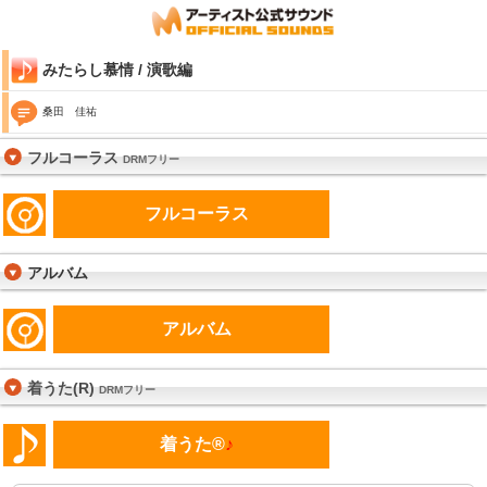
みたらし慕情 / 演歌編
桑田 佳祐
フルコーラス
DRMフリー
フルコーラス
アルバム
アルバム
着うた(R)
DRMフリー
着うた®
♪