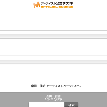
桑田 佳祐 アーティストページTOPへ
桑田 佳祐
配信曲を検索