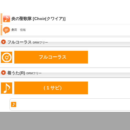
炎の聖歌隊 [Choir(クワイア)]
桑田 佳祐
フルコーラス
DRMフリー
フルコーラス
着うた(R)
DRMフリー
（１サビ）