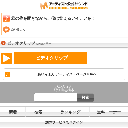
君の夢を聞きながら、僕は笑えるアイデアを！
あいみょん
ビデオクリップ
DRMフリー
ビデオクリップ
あいみょん アーティストページTOPへ
あいみょん
配信曲を検索
新着
検索
ランキング
無料コーナー
別のサービスでログイン