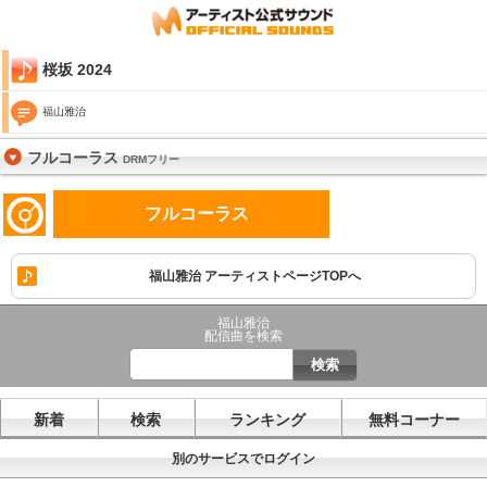
桜坂 2024
福山雅治
フルコーラス
DRMフリー
フルコーラス
福山雅治 アーティストページTOPへ
福山雅治
配信曲を検索
新着
検索
ランキング
無料コーナー
別のサービスでログイン