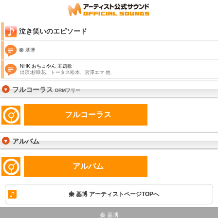
泣き笑いのエピソード
秦 基博
NHK おちょやん 主題歌
出演:杉咲花、トータス松本、宮澤エマ 他
フルコーラス
DRMフリー
フルコーラス
アルバム
アルバム
秦 基博 アーティストページTOPへ
秦 基博