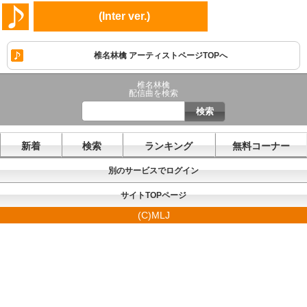
(Inter ver.)
椎名林檎 アーティストページTOPへ
椎名林檎
配信曲を検索
新着
検索
ランキング
無料コーナー
別のサービスでログイン
サイトTOPページ
(C)MLJ