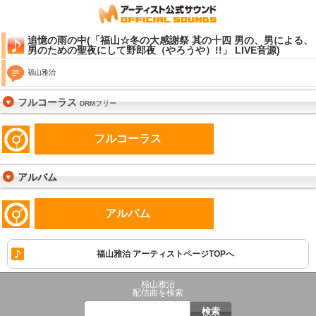
追憶の雨の中(「福山☆冬の大感謝祭 其の十四 男の、男による、
男のための聖夜にして野郎夜（やろうや）!!」 LIVE音源)
福山雅治
フルコーラス
DRMフリー
フルコーラス
アルバム
アルバム
福山雅治 アーティストページTOPへ
福山雅治
配信曲を検索