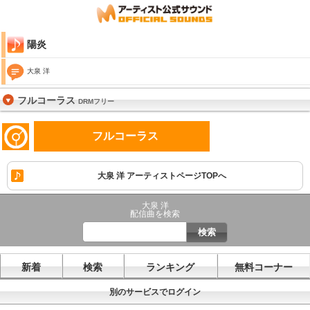
陽炎
大泉 洋
フルコーラス
DRMフリー
フルコーラス
大泉 洋 アーティストページTOPへ
大泉 洋
配信曲を検索
新着
検索
ランキング
無料コーナー
別のサービスでログイン