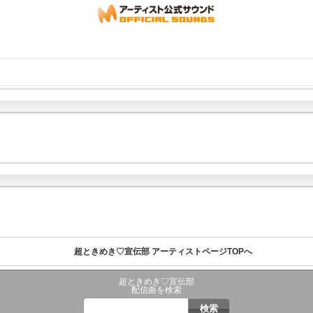
超ときめき♡宣伝部 アーティストページTOPへ
超ときめき♡宣伝部
配信曲を検索