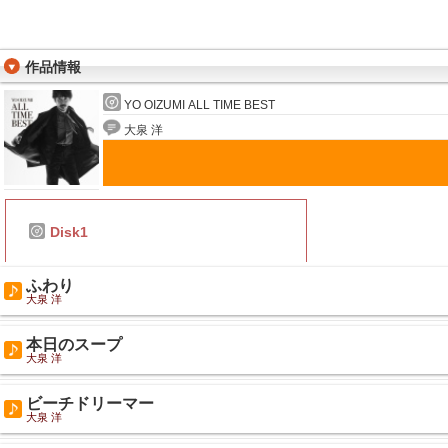
作品情報
YO OIZUMI ALL TIME BEST
大泉 洋
Disk1
ふわり
大泉 洋
本日のスープ
大泉 洋
ビーチドリーマー
大泉 洋