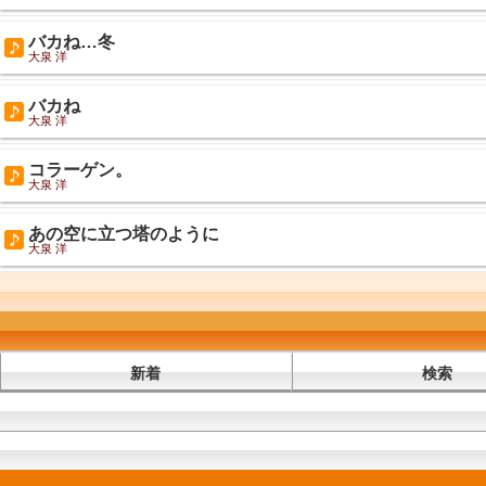
バカね…冬
大泉 洋
バカね
大泉 洋
コラーゲン。
大泉 洋
あの空に立つ塔のように
大泉 洋
新着
検索