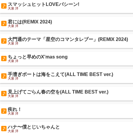
スマッシュヒットLOVEバシーン!
大泉 洋
君には(REMIX 2024)
大泉 洋
大門通のテーマ「星空のコマンタレブー」(REMIX 2024)
大泉 洋
ちょっと早めのX'mas song
大泉 洋
手漕ぎボートは海をこえて(ALL TIME BEST ver.)
大泉 洋
見上げてごらん春の空を(ALL TIME BEST ver.)
大泉 洋
疾れ！
大泉 洋
ハナ〜僕とじいちゃんと
大泉 洋