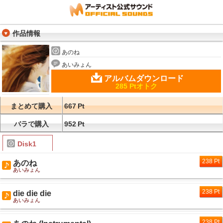
作品情報
あのね
あいみょん
アルバムダウンロード
285 Ptオトク
まとめて購入
667
Pt
バラで購入
952
Pt
Disk1
238 Pt
あのね
あいみょん
238 Pt
die die die
あいみょん
238 Pt