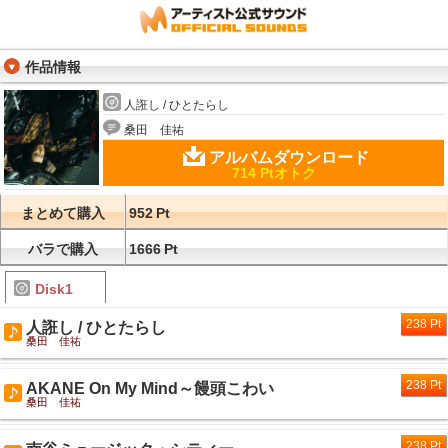
作品情報
人誑し / ひとたらし
桑田 佳祐
アルバムダウンロード
714 Ptオトク
まとめて購入
952
Pt
バラで購入
1666
Pt
Disk1
238 Pt
人誑し / ひとたらし
桑田 佳祐
238 Pt
AKANE On My Mind～饅頭こわい
桑田 佳祐
238 Pt